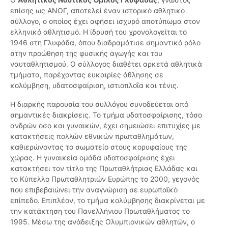
επίσης ως ΑΝΟΓ, αποτελεί έναν ιστορικό αθλητικό
σύλλογο, ο οποίος έχει αφήσει ισχυρό αποτύπωμα στον
ελληνικό αθλητισμό. Η ίδρυσή του χρονολογείται το
1946 στη Γλυφάδα, όπου διαδραμάτισε σημαντικό ρόλο
στην προώθηση της φυσικής αγωγής και του
ναυταθλητισμού. Ο σύλλογος διαθέτει αρκετά αθλητικά
τμήματα, παρέχοντας ευκαιρίες άθλησης σε
κολύμβηση, υδατοσφαίριση, ιστιοπλοΐα και τένις.
Η διαρκής παρουσία του συλλόγου συνοδεύεται από
σημαντικές διακρίσεις. Το τμήμα υδατοσφαίρισης, τόσο
ανδρών όσο και γυναικών, έχει σημειώσει επιτυχίες με
κατακτήσεις πολλών εθνικών πρωταθλημάτων,
καθιερώνοντας το σωματείο στους κορυφαίους της
χώρας. Η γυναικεία ομάδα υδατοσφαίρισης έχει
κατακτήσει τον τίτλο της Πρωταθλήτριας Ελλάδας και
το Κύπελλο Πρωταθλητριών Ευρώπης το 2000, γεγονός
που επιβεβαιώνει την αναγνώριση σε ευρωπαϊκό
επίπεδο. Επιπλέον, το τμήμα κολύμβησης διακρίνεται με
την κατάκτηση του Πανελλήνιου Πρωταθλήματος το
1995. Μέσω της ανάδειξης Ολυμπιονικών αθλητών, ο