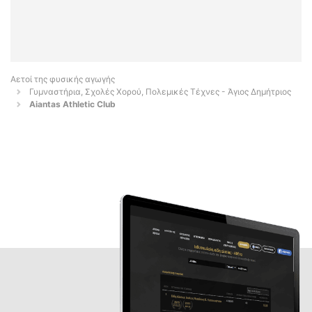
Αετοί της φυσικής αγωγής
Γυμναστήρια, Σχολές Χορού, Πολεμικές Τέχνες - Άγιος Δημήτριος
Aiantas Athletic Club