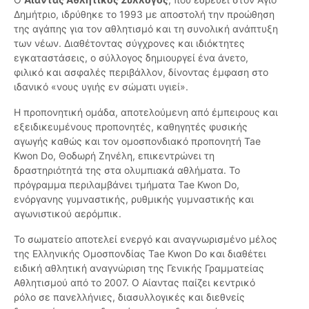
Δημήτριο, ιδρύθηκε το 1993 με αποστολή την προώθηση
της αγάπης για τον αθλητισμό και τη συνολική ανάπτυξη
των νέων. Διαθέτοντας σύγχρονες και ιδιόκτητες
εγκαταστάσεις, ο σύλλογος δημιουργεί ένα άνετο,
φιλικό και ασφαλές περιβάλλον, δίνοντας έμφαση στο
ιδανικό «νους υγιής εν σώματι υγιεί».
Η προπονητική ομάδα, αποτελούμενη από έμπειρους και
εξειδικευμένους προπονητές, καθηγητές φυσικής
αγωγής καθώς και τον ομοσπονδιακό προπονητή Tae
Kwon Do, Θοδωρή Ζηνέλη, επικεντρώνει τη
δραστηριότητά της στα ολυμπιακά αθλήματα. Το
πρόγραμμα περιλαμβάνει τμήματα Tae Kwon Do,
ενόργανης γυμναστικής, ρυθμικής γυμναστικής και
αγωνιστικού αερόμπικ.
Το σωματείο αποτελεί ενεργό και αναγνωρισμένο μέλος
της Ελληνικής Ομοσπονδίας Tae Kwon Do και διαθέτει
ειδική αθλητική αναγνώριση της Γενικής Γραμματείας
Αθλητισμού από το 2007. Ο Αίαντας παίζει κεντρικό
ρόλο σε πανελλήνιες, διασυλλογικές και διεθνείς