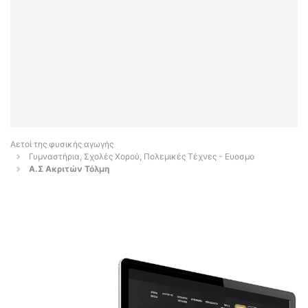
Αετοί της φυσικής αγωγής
Γυμναστήρια, Σχολές Χορού, Πολεμικές Τέχνες - Ευοσμο
Α.Σ Ακριτών Τόλμη