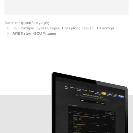
Αετοί της φυσικής αγωγής
Γυμναστήρια, Σχολές Χορού, Πολεμικές Τέχνες - Περιστέρι
ΑΠΕ Γιτάνη-SCU Yitanee