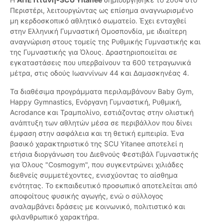
Περιστέρι, λειτουργώντας ως επίσημα αναγνωρισμένο
μη κερδοσκοπικό αθλητικό σωματείο. Έχει ενταχθεί
στην Ελληνική Γυμναστική Ομοσπονδία, με ιδιαίτερη
αναγνώριση στους τομείς της Ρυθμικής Γυμναστικής και
της Γυμναστικής για Όλους. Δραστηριοποιείται σε
εγκαταστάσεις που υπερβαίνουν τα 600 τετραγωνικά
μέτρα, στις οδούς Ιωαννίνων 44 και Δαμασκηνέας 4.
Τα διαθέσιμα προγράμματα περιλαμβάνουν Baby Gym,
Happy Gymnastics, Ενόργανη Γυμναστική, Ρυθμική,
Acrodance και Τραμπολίνο, εστιάζοντας στην ολιστική
ανάπτυξη των αθλητών μέσα σε περιβάλλον που δίνει
έμφαση στην ασφάλεια και τη θετική εμπειρία. Ένα
βασικό χαρακτηριστικό της SCU Yitanee αποτελεί η
ετήσια διοργάνωση του Διεθνούς Φεστιβάλ Γυμναστικής
για Όλους "Cosmogym", που συγκεντρώνει χιλιάδες
διεθνείς συμμετέχοντες, ενισχύοντας το αίσθημα
ενότητας. Το εκπαιδευτικό προσωπικό αποτελείται από
αποφοίτους φυσικής αγωγής, ενώ ο σύλλογος
αναλαμβάνει δράσεις με κοινωνικό, πολιτιστικό και
φιλανθρωπικό χαρακτήρα.