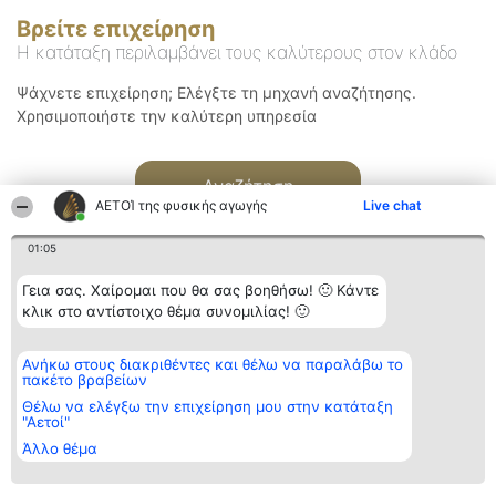
Βρείτε επιχείρηση
Η κατάταξη περιλαμβάνει τους καλύτερους στον κλάδο
Ψάχνετε επιχείρηση; Ελέγξτε τη μηχανή αναζήτησης.
Χρησιμοποιήστε την καλύτερη υπηρεσία
Αναζήτηση
ΑΕΤΟΊ της φυσικής αγωγής
Live chat
01:05
Γεια σας. Χαίρομαι που θα σας βοηθήσω! 🙂 Κάντε
κλικ στο αντίστοιχο θέμα συνομιλίας! 🙂
Διοργανωτής της
Κατάταξη
Επικοινωνία
Ανήκω στους διακριθέντες και θέλω να παραλάβω το
κατάταξης
Διακριθέντες
Επικοινωνία
πακέτο βραβείων
BEAUTIFUL COMPANY
Λίστα όλων
Μονοπρόσωπη ΙΚΕ
των
Θέλω να ελέγξω την επιχείρηση μου στην κατάταξη
ΤΗΛ. ΕΠΙΚΟΙΝΩΝΙΑΣ:
διακριθέντων
"Αετοί"
2104128019
Μεθοδολογία
Άλλο θέμα
email:
Όροι &
aetoi@beautifulcompany.co
προϋποθέσεις
ΠΟΛΙΤΙΚΗ