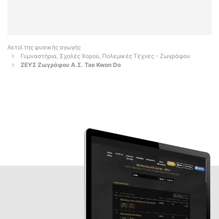
Αετοί της φυσικής αγωγής
Γυμναστήρια, Σχολές Χορού, Πολεμικές Τέχνες - Ζωγράφου
ΖΕΥΣ Ζωγράφου Α.Σ. Tae Kwon Do