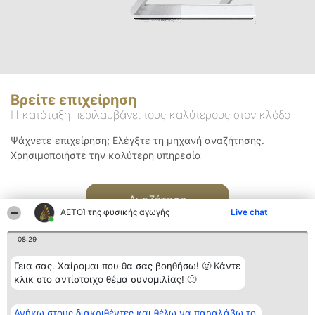
Βρείτε επιχείρηση
Η κατάταξη περιλαμβάνει τους καλύτερους στον κλάδο
Ψάχνετε επιχείρηση; Ελέγξτε τη μηχανή αναζήτησης.
Χρησιμοποιήστε την καλύτερη υπηρεσία
Αναζήτηση
ΑΕΤΟΊ της φυσικής αγωγής
Live chat
08:29
Γεια σας. Χαίρομαι που θα σας βοηθήσω! 🙂 Κάντε
κλικ στο αντίστοιχο θέμα συνομιλίας! 🙂
Διοργανωτής της
Κατάταξη
Επικοινωνία
Ανήκω στους διακριθέντες και θέλω να παραλάβω το
κατάταξης
Διακριθέντες
Επικοινωνία