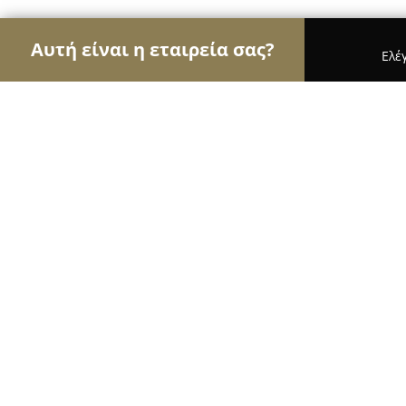
Αυτή είναι η εταιρεία σας?
Ελέ
Αετοί της φυσικής αγωγής
Γυμναστήρια, Σχολές
Α.Σ. ΟΛΥΜΠΙΟΣ ΖΕΥΣ ΑΓΙΟΥ ΔΗΜΗΤ
8.2
(17)
Άγιος Δημήτριος, ΑΡΤΗΣ 2 & ΑΓΙΟΥ ΔΗΜΗΤΡΙΟΥ 2
Εμφάνιση αριθμού τηλεφώνου