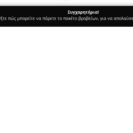
Συγχαρητήρια!
γξτε πώς μπορείτε να πάρετε το πακέτο βραβείων, για να απολαύσε
 Χορού, Πολεμικές Τέχνες - Άγιος Δημήτριος
Α.Σ. ΟΛΥΜΠΙΟΣ Ζ
ΡΙΟΥ
Σχετικά με την εταιρεία:
Ο
Α.Σ. ΟΛΥΜΠΙΟΣ ΖΕΥΣ ΑΓΙΟ
Δημήτριο και έχει αναπτύξει 
προσφέροντας ποικιλία αθλητι
αθλήματα όπως το Tae Kwon Do 
Δείτε περισσότερα >>
Hapkido, και το Headong Gumdo
σπαθιού. Επιπλέον, λειτουργο
ομαδικού χορού (Cheerleading
26
και Taekwondo για άτομα με α