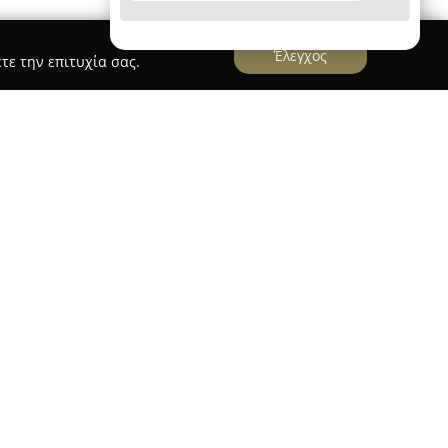
Έλεγχος
τε την επιτυχία σας.
ΕΥΣ ΑΓΙΟΥ ΔΗΜΗΤΡΙΟΥ
Υ ΔΗΜΗΤΡΙΟΥ
ιδρύθηκε το 1989 στον Άγιο
πλούσια δράση στον χώρο της φυσικής αγωγής,
κών επιλογών. Ο σύλλογος δίνει έμφαση σε
(σε παραλλαγές WTF, Poomse και ITF), το
, εισάγοντας μέλη στις πολεμικές τέχνες του
ύν προγράμματα Taebo, γυμναστικής και
), καθώς και ειδικά διαμορφωμένα μαθήματα TRX
ναπηρία (ΑμεΑ).