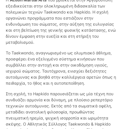
εξειδικεύεται στην ολοκληρωμένη διδασκαλία των
πολεμικών τεχνών Taekwondo και Hapkido. Η σχολή
οργανώνει προγράμματα που εστιάζουν στην
ενδυνάμωση του σώματος, στην αύξηση της ευλυγισίας
και στη βελτίωση της γενικής φυσικής κατάστασης, ενώ
δίνουν έμφαση στην ευεξία και στη στήριξη του
μεταβολισμού.
Το Taekwondo, αναγνωρισμένο ως ολυμπιακό άθλημα,
προσφέρει ένα εξελιγμένο σύστημα κινήσεων που
συμβάλλει στην αντοχή και στην οικοδόμηση υγιούς,
ισχυρού σώματος. Ταυτόχρονα, ενισχύει δεξιότητες
αυτοάμυνας και βοηθά στην καλλιέργεια αρετών όπως η
πειθαρχία, το ήθος και η αυτοπεποίθηση.
Στη σχολή, το Hapkido παρουσιάζεται ως μία τέχνη που
συνδυάζει αρμονία και δύναμη, με πλούσιο ρεπερτόριο
τεχνικών αυτοάμυνας. Εκτός από τα σωματικά οφέλη,
μεταδίδει ανατολική φιλοσοφία, προωθώντας
πνευματική ηρεμία, ψυχική ισορροπία και ωριμότητα
σκέψης. Ο Αθλητικός Σύλλογος Taekwondo & Hapkido