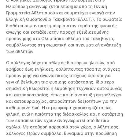
Ηλιούπολη αναγνωρίζεται επίσημα από τη Γενική
Γραμματεία Αθλητισμού και συμμετέχει ενεργά στην
Ελληνική Ομοσπονδία Ταεκβοντό (ΕΛ.Ο.Τ.). Το σωματείο
διαθέτει σημαντική εμπειρία στον τομέα της φυσικής
αγωγής και εστιάζει στην παροχή εξειδικευμένης
προπόνησης στο Ολυμπιακό άθλημα του Ταεκβοντό,
συμβάλλοντας στη σωματική και πνευματική ανάπτυξη
των αθλητών.
Ο σύλλογος δέχεται αθλητές διαφόρων ηλικιών, από
εφήβους έως ενήλικες, καλύπτοντας τόσο τις ανάγκες
προπόνησης για αγωνιστικούς στόχους όσο και για
γενική βελτίωση της φυσικής κατάστασης. Ιδιαίτερα
σημαντική θεωρείται η εκμάθηση τεχνικών αυτοάμυνας
και αυτοπροστασίας, όπως και η ανάπτυξη αυτοελέγχου
και αυτοκυριαρχίας, απαραίτητων δεξιοτήτων για την
καθημερινή ζωή. Η ατμόσφαιρα χαρακτηρίζεται ως
φιλική, ενώ η ποιότητα της διδασκαλίας και η κατάρτιση
των εκπαιδευτών έχουν αναγνωριστεί από θετικά
σχόλια. Με σταθερή παρουσία στον χώρο, ο Αθλητικός
Σύλλογος Ωρίων συμβάλλει δυναμικά στην προώθηση