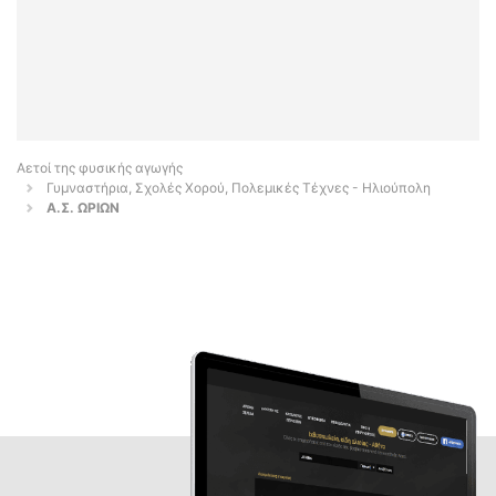
Αετοί της φυσικής αγωγής
Γυμναστήρια, Σχολές Χορού, Πολεμικές Τέχνες - Ηλιούπολη
Α.Σ. ΩΡΙΩΝ