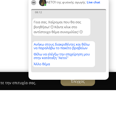
ΑΕΤΟΊ της φυσικής αγωγής
Live chat
08:12
Γεια σας. Χαίρομαι που θα σας
βοηθήσω! 🙂 Κάντε κλικ στο
αντίστοιχο θέμα συνομιλίας! 🙂
Ανήκω στους διακριθέντες και θέλω
να παραλάβω το πακέτο βραβείων
Θέλω να ελέγξω την επιχείρηση μου
στην κατάταξη "Αετοί"
Άλλο θέμα
Έλεγχος
τε την επιτυχία σας.