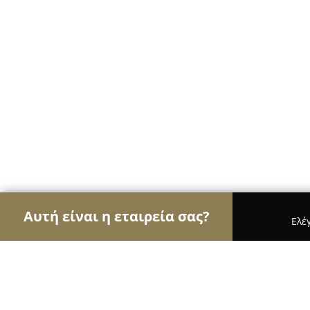
Αυτή είναι η εταιρεία σας?
Ελέ
Αετοί της φυσικής αγωγής
Γυμναστήρια, Σχολές 