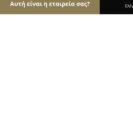
Αυτή είναι η εταιρεία σας?
Ελέ
Αετοί της φυσικής αγωγής
Γυμναστήρια, Σχολές
Wolf's Fighting Club
9.6
(48)
Αθήνα, Σύρου 18
Εμφάνιση αριθμού τηλεφώνου