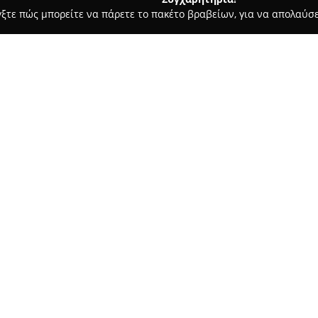
γξτε πώς μπορείτε να πάρετε το πακέτο βραβείων, για να απολαύσε
 Χορού, Πολεμικές Τέχνες - Αθήνα
Wolf's Fighting Club
Σχετικά με την εταιρεία:
Το
Wolf's Fighting Club
εδρεύει
λειτουργεί ως ένας σύγχρονο
και τις πολεμικές τέχνες. Δια
Kick Boxing, MMA, Grappling κ
Δείτε περισσότερα >>
ενήλικες όσο και για παιδιά π
κατάσταση, τη πειθαρχία και τι
Η ιδιαίτερη προσοχή που δίνε
συστηματική προσέγγιση κάθε
Wolf's Fighting Club. Οι εκπα
υποστηρικτικό περιβάλλον, όπ