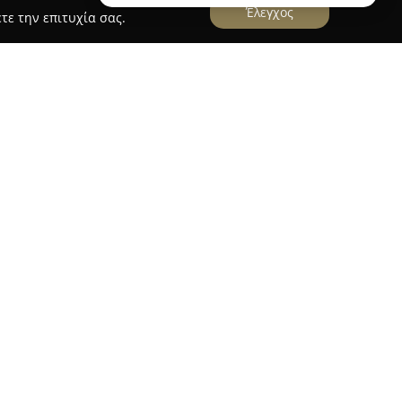
Έλεγχος
τε την επιτυχία σας.
 στην Αθήνα, στη διεύθυνση Σύρου 18, και
ς χώρος προσανατολισμένος στη φυσική αγωγή
θέτει προγράμματα προπόνησης που εστιάζουν σε
αι Combat IMA, παρέχοντας επιλογές τόσο για
ου επιθυμούν να βελτιώσουν τη φυσική τους
ς δεξιότητές τους.
ται στην ποιότητα των προπονήσεων και η
 μαθήματος αποτελούν βασικά γνωρίσματα του
ιδευτές, με εμπειρία στον χώρο, διαμορφώνουν ένα
ου τα μέλη νιώθουν άνετα και ενδυναμωμένα.