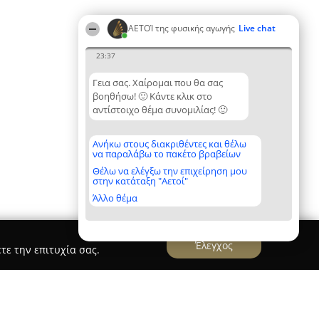
ΑΕΤΟΊ της φυσικής αγωγής
Live chat
23:37
Γεια σας. Χαίρομαι που θα σας
βοηθήσω! 🙂 Κάντε κλικ στο
αντίστοιχο θέμα συνομιλίας! 🙂
Ανήκω στους διακριθέντες και θέλω
να παραλάβω το πακέτο βραβείων
Θέλω να ελέγξω την επιχείρηση μου
στην κατάταξη "Αετοί"
Άλλο θέμα
Έλεγχος
τε την επιτυχία σας.
ng Πυγμη"