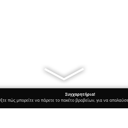
Συγχαρητήρια!
γξτε πώς μπορείτε να πάρετε το πακέτο βραβείων, για να απολαύσε
Χορού, Πολεμικές Τέχνες - Ίλιον
Victory Camp "α. σ Kick Boxi