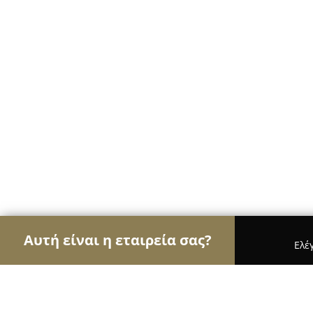
Αυτή είναι η εταιρεία σας?
Ελέ
Αετοί της φυσικής αγωγής
Γυμναστήρια, Σχολές 