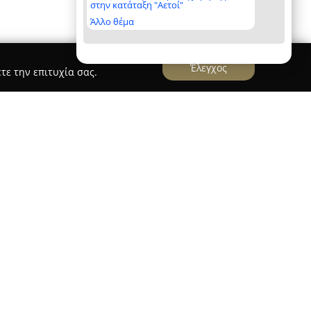
στην κατάταξη "Αετοί"
Άλλο θέμα
Έλεγχος
τε την επιτυχία σας.
demy Καλαματα/Κυπαρισσια
y Καλαματα/Κυπαρισσια
ιδρύθηκε το 2016 με
τισμού και την κάλυψη των αναγκών όσων
ωρισμένη από τη Γενική Γραμματεία Αθλητισμού
ό Μητρώο, η ακαδημία παρέχει υψηλού επιπέδου
ικής αγωγής. Οι εγκαταστάσεις της βρίσκονται
την Κυπαρισσία και φιλοξενούν διάφορα
άμματα φυσικής κατάστασης.