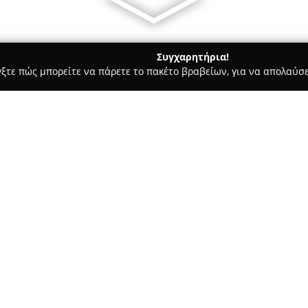
Συγχαρητήρια!
γξτε πώς μπορείτε να πάρετε το πακέτο βραβείων, για να απολαύσε
 Χορού, Πολεμικές Τέχνες - Καλαμάτα
Ultimate Training aca
τα/Κυπαρισσια
Σχετικά με την εταιρεία:
Η
Ultimate Training academ
σκοπό την προώθηση του αθλη
ασχολούνται με αυτόν. Αναγν
και εγγεγραμμένη στο Αθλητικ
Δείτε περισσότερα >>
υπηρεσίες στον τομέα της φυσ
τόσο στην Καλαμάτα όσο και σ
μαχητικά αθλήματα και προγρ