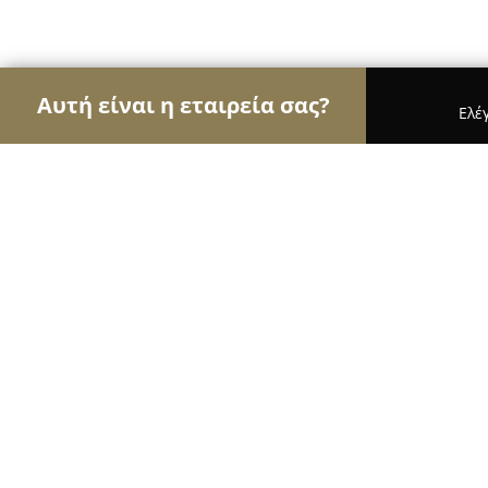
Αυτή είναι η εταιρεία σας?
Ελέ
Αετοί της φυσικής αγωγής
Γυμναστήρια, Σχολές
Ultimate Training academy Καλαμα
10
(47)