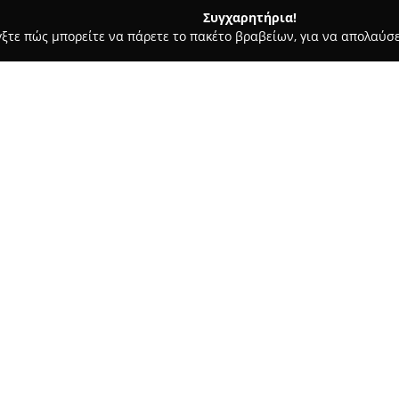
Συγχαρητήρια!
γξτε πώς μπορείτε να πάρετε το πακέτο βραβείων, για να απολαύσε
Χορού, Πολεμικές Τέχνες - Χίος
The Gearbox Chios
Σχετικά με την εταιρεία:
The Gearbox Chios
λειτουργεί
CrossFit, το οποίο εδρεύει στο
υψηλού επιπέδου προπονητικές
επιδιώκουν να ενισχύσουν τη 
Δείτε περισσότερα >>
γυμναστήριο στελεχώνεται από
ποικιλία προγραμμάτων, σχεδι
πρώτα όσο και στα προχωρημέ
Η φιλοσοφία που πρεσβεύει το
του σώματος, συμπεριλαμβάνο