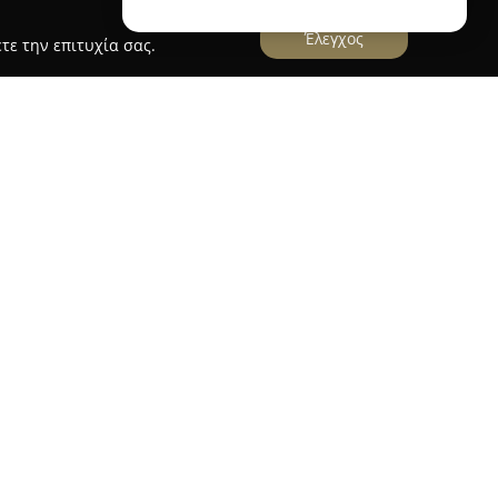
Έλεγχος
τε την επιτυχία σας.
 ως ένα μοντέρνο κέντρο φυσικής αγωγής και
 κέντρο της Χίου. Στόχος του είναι να προσφέρει
 υπηρεσίες, ικανοποιώντας τις ανάγκες όσων
φυσική τους κατάσταση και ευεξία. Το
 ειδικευμένους προπονητές και διαθέτει μια
ασμένων για άτομα που βρίσκονται τόσο στα
να στάδια άθλησης.
 κέντρο εστιάζει στην ολόπλευρη ενδυνάμωση
ντας την ανάπτυξη δύναμης, αντοχής,