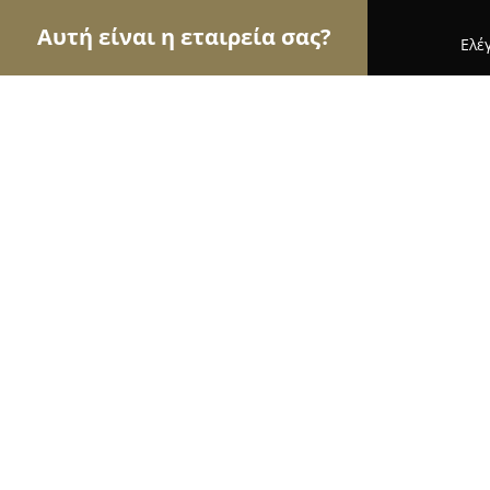
Αυτή είναι η εταιρεία σας?
Ελέ
Αετοί της φυσικής αγωγής
Γυμναστήρια, Σχολές 
The Gearbox Chios
9.8
(48)
Χίος, Chíos
Εμφάνιση αριθμού τηλεφώνου