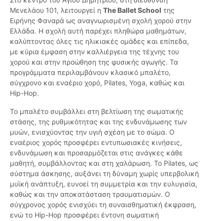
Μενελάου 101, λειτουργεί η
The Ballet School
της
Ειρήνης Φαναρά ως αναγνωρισμένη σχολή χορού στην
Ελλάδα. Η σχολή αυτή παρέχει πληθώρα μαθημάτων,
καλύπτοντας όλες τις ηλικιακές ομάδες και επίπεδα,
με κύρια έμφαση στην καλλιέργεια της τέχνης του
χορού και στην προώθηση της φυσικής αγωγής. Τα
προγράμματα περιλαμβάνουν κλασικό μπαλέτο,
σύγχρονο και εναέριο χορό, Pilates, Yoga, καθώς και
Hip-Hop.
Το μπαλέτο συμβάλλει στη βελτίωση της σωματικής
στάσης, της ρυθμικότητας και της ενδυνάμωσης των
μυών, ενισχύοντας την υγιή σχέση με το σώμα. Ο
εναέριος χορός προσφέρει εντυπωσιακές κινήσεις,
ενδυνάμωση και προσαρμόζεται στις ανάγκες κάθε
μαθητή, συμβάλλοντας και στη χαλάρωση. Το Pilates, ως
σύστημα άσκησης, αυξάνει τη δύναμη χωρίς υπερβολική
μυϊκή ανάπτυξη, ευνοεί τη συμμετρία και την ευλυγισία,
καθώς και την αποκατάσταση τραυματισμών. Ο
σύγχρονος χορός ενισχύει τη συναισθηματική έκφραση,
ενώ το Hip-Hop προσφέρει έντονη σωματική