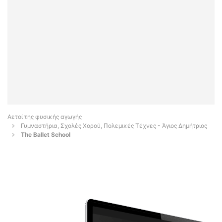
Αετοί της φυσικής αγωγής
Γυμναστήρια, Σχολές Χορού, Πολεμικές Τέχνες - Άγιος Δημήτριος
The Ballet School