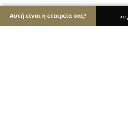
Αυτή είναι η εταιρεία σας?
Ελέ
Αετοί της φυσικής αγωγής
Γυμναστήρια, Σχολές
Tangopolis by Chloe & Dionisis
9.8
(72)
Αθήνα, Antisthenous 17
Εμφάνιση αριθμού τηλεφώνου