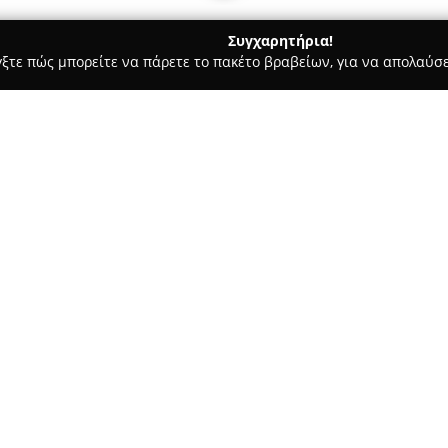
Συγχαρητήρια!
γξτε πώς μπορείτε να πάρετε το πακέτο βραβείων, για να απολαύσε
 Χορού, Πολεμικές Τέχνες - Αθήνα
Tangopolis by Chloe & Dioni
Σχετικά με την εταιρεία:
Η
Tangopolis by Chloe & Dioni
και λειτουργεί ως κορυφαίο κέ
αγωγής με επίκεντρο το αργεντ
Χλόη και Διονύση, επαγγελματ
Δείτε περισσότερα >>
διεθνή διακρίσεις στον χώρο τ
Πρωταθλητής Ελλάδος στο Tang
διεθνείς διοργανώσεις, γεγονό
της διδασκαλίας.