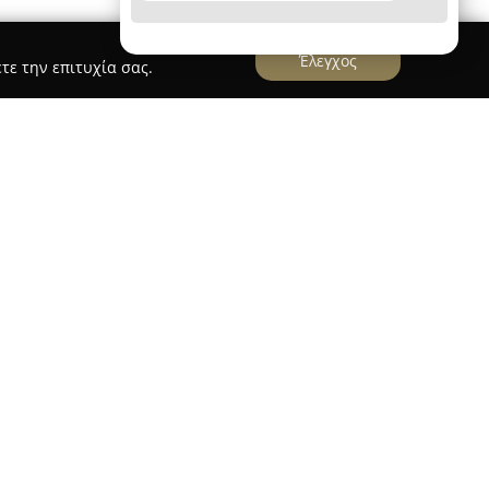
Έλεγχος
τε την επιτυχία σας.
sis
sis
εδρεύει στην οδό Αντισθένους 17 στην Αθήνα
ντρο για τη διδασκαλία και άσκηση φυσικής
ίνικο τάνγκο. Το ίδρυμα δημιουργήθηκε από τους
ίες χορευτές, δασκάλους και χορογράφους με
ου τάνγκο. Ο Διονύσης έχει διακριθεί ως
o Escenario το 2011 και αποτέλεσε φιναλίστ σε
ς που έχει ενισχύσει το κύρος και την ποιότητα