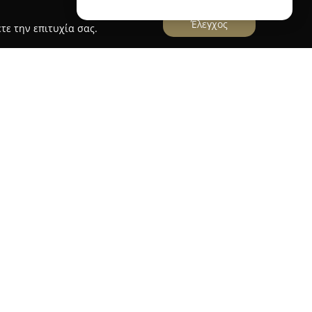
Έλεγχος
τε την επιτυχία σας.
ιτουργεί από το 2015 με πρωτοβουλία του
ύρου, προσφέροντας ολοκληρωμένες υπηρεσίες
χολή έχει ως βάση την Παραλία Βούλγαρη,
ό περιβάλλον της αλλά και τις ευνοϊκές συνθήκες
ετικά επίπεδα εμπειρίας.
νται έμπειροι πιστοποιημένοι εκπαιδευτές οι
ι εξατομικευμένη προσέγγιση, καλλιεργώντας ένα
ησιακό περιβάλλον. Η σχολή παρέχει εκμάθηση
ndsurfing, SUP, wing foil και kayak,