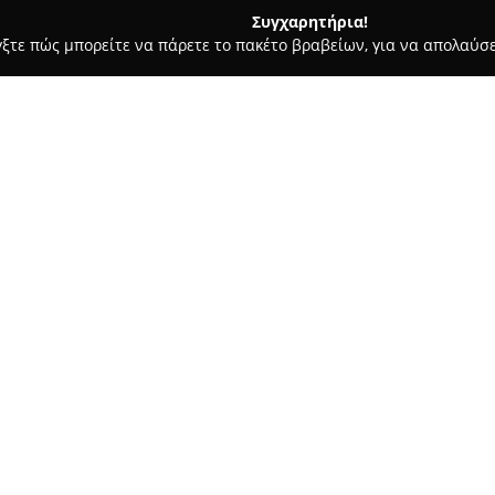
Συγχαρητήρια!
γξτε πώς μπορείτε να πάρετε το πακέτο βραβείων, για να απολαύσε
 Χορού, Πολεμικές Τέχνες - Συροσ
Syros Windsurfing School
Σχετικά με την εταιρεία:
Η
Syros Windsurfing School
λε
ιστορικού Ναυτικού Ομίλου Σ
θαλάσσιων σπορ στη Σύρο. Η σ
γνωστή για το ήρεμο και καθαρ
Δείτε περισσότερα >>
ανέμου, κατάλληλες για διαφορ
Στο δυναμικό της περιλαμβάνο
οποίοι εγγυώνται ασφάλεια κα
υποστηρικτικό και φιλικό μαθ
και ενοικίαση εξοπλισμού για wi