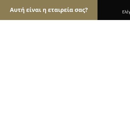
Αυτή είναι η εταιρεία σας?
Ελέ
Αετοί της φυσικής αγωγής
Γυμναστήρια, Σχολές
Syros Windsurfing School
9.5
(38)
Συροσ, Παραλία Βούλγαρη Συρος
Εμφάνιση αριθμού τηλεφώνου