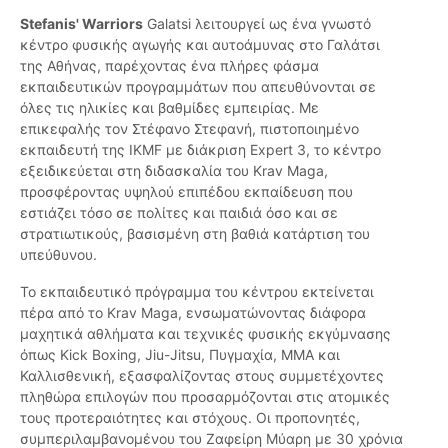
Stefanis' Warriors
Galatsi λειτουργεί ως ένα γνωστό
κέντρο φυσικής αγωγής και αυτοάμυνας στο Γαλάτσι
της Αθήνας, παρέχοντας ένα πλήρες φάσμα
εκπαιδευτικών προγραμμάτων που απευθύνονται σε
όλες τις ηλικίες και βαθμίδες εμπειρίας. Με
επικεφαλής τον Στέφανο Στεφανή, πιστοποιημένο
εκπαιδευτή της IKMF με διάκριση Expert 3, το κέντρο
εξειδικεύεται στη διδασκαλία του Krav Maga,
προσφέροντας υψηλού επιπέδου εκπαίδευση που
εστιάζει τόσο σε πολίτες και παιδιά όσο και σε
στρατιωτικούς, βασισμένη στη βαθιά κατάρτιση του
υπεύθυνου.
Το εκπαιδευτικό πρόγραμμα του κέντρου εκτείνεται
πέρα από το Krav Maga, ενσωματώνοντας διάφορα
μαχητικά αθλήματα και τεχνικές φυσικής εκγύμνασης
όπως Kick Boxing, Jiu-Jitsu, Πυγμαχία, MMA και
Καλλισθενική, εξασφαλίζοντας στους συμμετέχοντες
πληθώρα επιλογών που προσαρμόζονται στις ατομικές
τους προτεραιότητες και στόχους. Οι προπονητές,
συμπεριλαμβανομένου του Ζαφείρη Μύαρη με 30 χρόνια