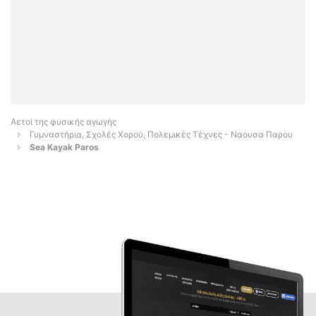
Αετοί της φυσικής αγωγής
Γυμναστήρια, Σχολές Χορού, Πολεμικές Τέχνες - Ναουσα Παρου
Sea Kayak Paros