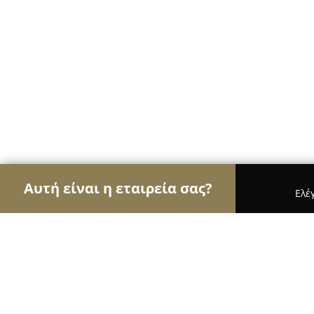
Αυτή είναι η εταιρεία σας?
Ελέ
Αετοί της φυσικής αγωγής
Γυμναστήρια, Σχολές
Power Station