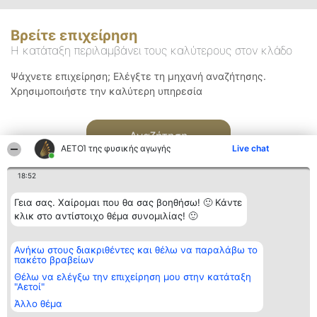
Βρείτε επιχείρηση
Η κατάταξη περιλαμβάνει τους καλύτερους στον κλάδο
Ψάχνετε επιχείρηση; Ελέγξτε τη μηχανή αναζήτησης.
Χρησιμοποιήστε την καλύτερη υπηρεσία
Αναζήτηση
ΑΕΤΟΊ της φυσικής αγωγής
Live chat
18:52
Γεια σας. Χαίρομαι που θα σας βοηθήσω! 🙂 Κάντε
κλικ στο αντίστοιχο θέμα συνομιλίας! 🙂
Διοργανωτής της
Κατάταξη
Επικοινωνία
Ανήκω στους διακριθέντες και θέλω να παραλάβω το
κατάταξης
Διακριθέντες
Επικοινωνία
πακέτο βραβείων
BEAUTIFUL COMPANY
Λίστα όλων
Μονοπρόσωπη ΙΚΕ
των
Θέλω να ελέγξω την επιχείρηση μου στην κατάταξη
ΤΗΛ. ΕΠΙΚΟΙΝΩΝΙΑΣ:
διακριθέντων
"Αετοί"
2104128019
Μεθοδολογία
Άλλο θέμα
email:
Όροι &
aetoi@beautifulcompany.co
προϋποθέσεις