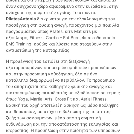
έναν σύγχρονο χώρο αφιερωμένο στην ευζωία και στην
ενίσχυση της σωματικής υγείας. Το στούντιο
PilatesAntonia
διακρίνεται για την ολοκληρωμένη του
προσέγγιση στη φυσική αγωγή, παρέχοντας μια ποικιλία
προγραμμάτων όπως Pilates, είτε Mat είτε με
εξοπλισμό, Fitness, Cardio – Fat Burn, Φυσικοθεραπεία,
EMS Training, καθώς και λύσεις που στοχεύουν στην
αντιμετώπιση της κυτταρίτιδας.
Η προσέγγισή του εστιάζει στη διεξαγωγή
εξατομικευμένων και μικρών ομαδικών προπονήσεων
και στην προσωπική καθοδήγηση, όλα σε ένα
κατάλληλα διαμορφωμένο περιβάλλον. Το προσωπικό
του απαρτίζεται από καθηγητές φυσικής αγωγής και
πιστοποιημένους εκπαιδευτές με εξειδίκευση σε τομείς
όπως Yoga, Martial Arts, Cross Fit και Aerial Fitness.
Βασική του αρχή αποτελεί η άσκηση ως μέσο πρόληψης
και θεραπείας, με στόχο τη βελτίωση της ποιότητας
ζωής των ασκούμενων, μέσα από τη σωματική
ενδυνάμωση και την αποκατάσταση της ευλυγισίας και
ισορροπίας. Η προσήλωση στην ποιότητα των υπηρεσιών