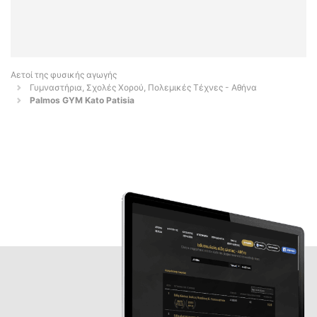
Αετοί της φυσικής αγωγής
Γυμναστήρια, Σχολές Χορού, Πολεμικές Τέχνες - Αθήνα
Palmos GYM Kato Patisia