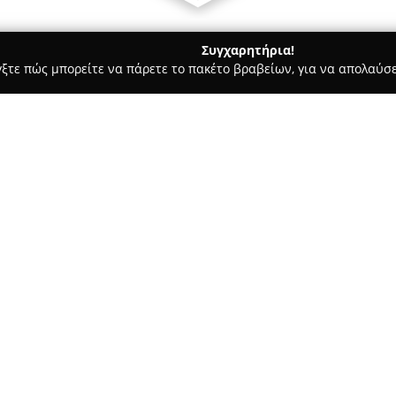
Συγχαρητήρια!
γξτε πώς μπορείτε να πάρετε το πακέτο βραβείων, για να απολαύσε
 Χορού, Πολεμικές Τέχνες - Μαρούσι
OAKA Athens Olympic C
Σχετικά με την εταιρεία:
Ολυμπιακό Αθλητικό Κέντρο
από τα σημαντικότερα αθλητικά
το Μαρούσι. Η λειτουργία του 
νωρίτερα, και υπέστη πλήρη α
Δείτε περισσότερα >>
2004, γεγονός που το κατέστη
συγκροτήματα της Ευρώπης.
Μεταξύ των βασικών εγκαταστ
 1
Ολυμπιακό Στάδιο «Σπύρος Λού