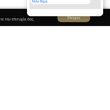
Άλλο θέμα
Έλεγχος
τε την επιτυχία σας.
omplex
 Αθηνών «Σπύρος Λούης» (ΟΑΚΑ)
αποτελεί ένα
 και πολιτιστικά κέντρα στην Ελλάδα, με έδρα
ξεκίνησε το 1982, αφού θεμελιώθηκε δύο χρόνια
νακαίνιση για τους Ολυμπιακούς Αγώνες του
σε ένα από τα πιο προηγμένα και ευρύχωρα
άσεών του συγκαταλέγονται το Κεντρικό
ης», το Ολυμπιακό Κλειστό Γυμναστήριο «Νίκος