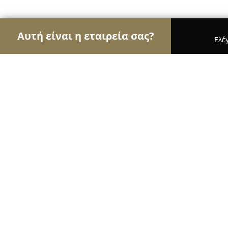
Αυτή είναι η εταιρεία σας?
Ελέ
Αετοί της φυσικής αγωγής
Γυμναστήρια, Σχολές
OAKA Athens Olympic Complex
9
(696)
Μαρούσι, Λεωφόρος Ολυμπιονίκου Σπύρου Λούη