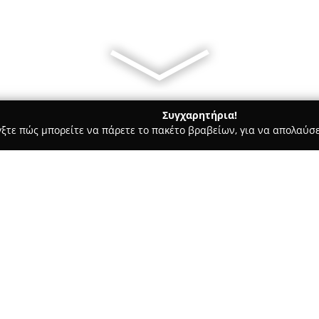
Συγχαρητήρια!
γξτε πώς μπορείτε να πάρετε το πακέτο βραβείων, για να απολαύσε
 Χορού, Πολεμικές Τέχνες - Αθήνα
Κωνσταντίνος Μπακόπουλο
τολόγος
Σχετικά με την εταιρεία:
Ο
Κωνσταντίνος Μπακόπουλ
διατηρεί ιδιωτικό γραφείο στ
σπουδές στην Επιστήμη της Δι