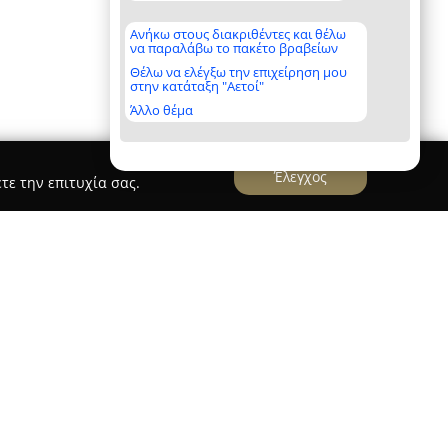
Ανήκω στους διακριθέντες και θέλω
να παραλάβω το πακέτο βραβείων
Θέλω να ελέγξω την επιχείρηση μου
στην κατάταξη "Αετοί"
Άλλο θέμα
Έλεγχος
τε την επιτυχία σας.
ς - Διαιτολόγος Διατροφολόγος
ος
, διακεκριμένος διαιτολόγος-διατροφολόγος,
ους Αμπελοκήπους της Αθήνας. Έχει ολοκληρώσει
ατροφής και Διαιτολογίας και ακολουθεί