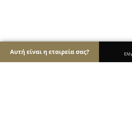
Αυτή είναι η εταιρεία σας?
Ελέ
Αετοί της φυσικής αγωγής
Γυμναστήρια, Σχολές
Κωνσταντίνος Μπακόπουλος - Διαι
Διατροφολόγος