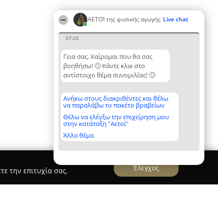
ΑΕΤΟΊ της φυσικής αγωγής
Live chat
07:25
Γεια σας. Χαίρομαι που θα σας
βοηθήσω! 🙂 Κάντε κλικ στο
αντίστοιχο θέμα συνομιλίας! 🙂
Ανήκω στους διακριθέντες και θέλω
να παραλάβω το πακέτο βραβείων
Θέλω να ελέγξω την επιχείρηση μου
στην κατάταξη "Αετοί"
Άλλο θέμα
Έλεγχος
τε την επιτυχία σας.