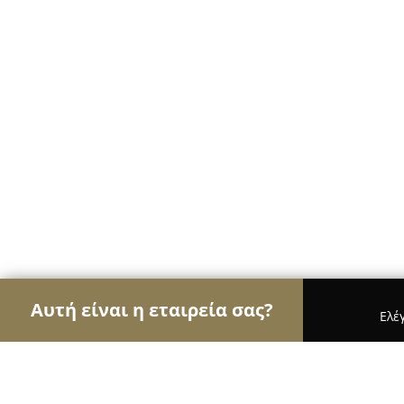
Αυτή είναι η εταιρεία σας?
Ελέ
Αετοί της φυσικής αγωγής
Γυμναστήρια, Σχολές