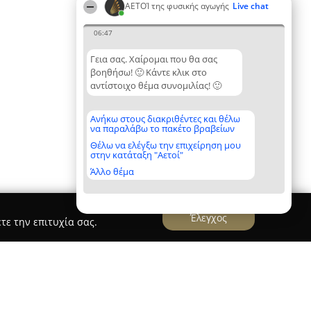
ΑΕΤΟΊ της φυσικής αγωγής
Live chat
06:47
Γεια σας. Χαίρομαι που θα σας
βοηθήσω! 🙂 Κάντε κλικ στο
αντίστοιχο θέμα συνομιλίας! 🙂
Ανήκω στους διακριθέντες και θέλω
να παραλάβω το πακέτο βραβείων
Θέλω να ελέγξω την επιχείρηση μου
στην κατάταξη "Αετοί"
Άλλο θέμα
Έλεγχος
τε την επιτυχία σας.
ΜΗ