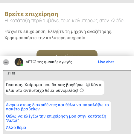
Βρείτε επιχείρηση
Η κατάταξη περιλαμβάνει τους καλύτερους στον κλάδο
Ψάχνετε επιχείρηση; Ελέγξτε τη μηχανή αναζήτησης.
Χρησιμοποιήστε την καλύτερη υπηρεσία
Αναζήτηση
ΑΕΤΟΊ της φυσικής αγωγής
Live chat
21:18
Γεια σας. Χαίρομαι που θα σας βοηθήσω! 🙂 Κάντε
κλικ στο αντίστοιχο θέμα συνομιλίας! 🙂
Διοργανωτής της
Κατάταξη
Επικοινωνία
Ανήκω στους διακριθέντες και θέλω να παραλάβω το
κατάταξης
Διακριθέντες
Επικοινωνία
πακέτο βραβείων
BEAUTIFUL COMPANY
Λίστα όλων
Μονοπρόσωπη ΙΚΕ
των
Θέλω να ελέγξω την επιχείρηση μου στην κατάταξη
ΤΗΛ. ΕΠΙΚΟΙΝΩΝΙΑΣ:
διακριθέντων
"Αετοί"
2104128019
Μεθοδολογία
Άλλο θέμα
email:
Όροι &
aetoi@beautifulcompany.co
προϋποθέσεις