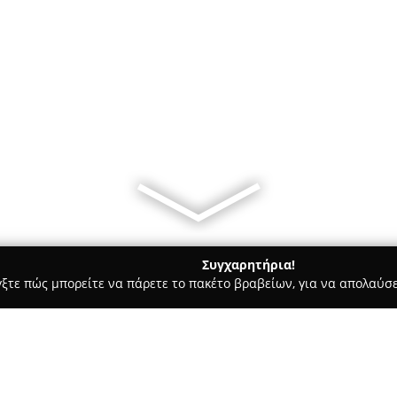
Συγχαρητήρια!
γξτε πώς μπορείτε να πάρετε το πακέτο βραβείων, για να απολαύσε
 Χορού, Πολεμικές Τέχνες - Βεροια
Joy Fit gym & more