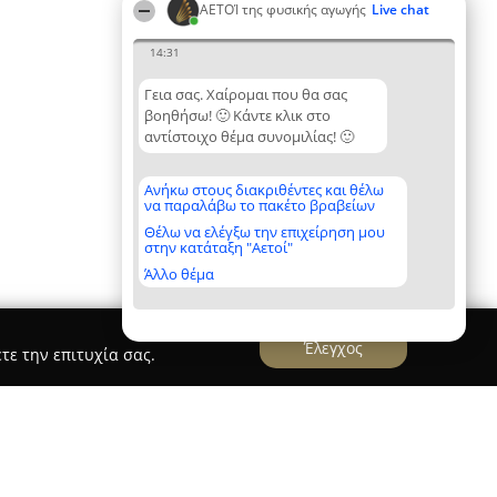
ΑΕΤΟΊ της φυσικής αγωγής
Live chat
14:31
Γεια σας. Χαίρομαι που θα σας
βοηθήσω! 🙂 Κάντε κλικ στο
αντίστοιχο θέμα συνομιλίας! 🙂
Ανήκω στους διακριθέντες και θέλω
να παραλάβω το πακέτο βραβείων
Θέλω να ελέγξω την επιχείρηση μου
στην κατάταξη "Αετοί"
Άλλο θέμα
Έλεγχος
τε την επιτυχία σας.