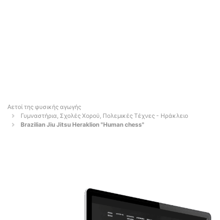
Αετοί της φυσικής αγωγής
Γυμναστήρια, Σχολές Χορού, Πολεμικές Τέχνες - Ηράκλειο
Brazilian Jiu Jitsu Heraklion "Human chess"