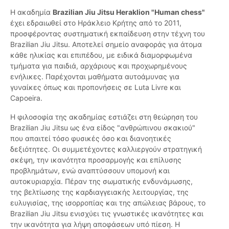
Η ακαδημία
Brazilian Jiu Jitsu Heraklion "Human chess"
έχει εδραιωθεί στο Ηράκλειο Κρήτης από το 2011,
προσφέροντας συστηματική εκπαίδευση στην τέχνη του
Brazilian Jiu Jitsu. Αποτελεί σημείο αναφοράς για άτομα
κάθε ηλικίας και επιπέδου, με ειδικά διαμορφωμένα
τμήματα για παιδιά, αρχάριους και προχωρημένους
ενήλικες. Παρέχονται μαθήματα αυτοάμυνας για
γυναίκες όπως και προπονήσεις σε Luta Livre και
Capoeira.
Η φιλοσοφία της ακαδημίας εστιάζει στη θεώρηση του
Brazilian Jiu Jitsu ως ένα είδος "ανθρώπινου σκακιού"
που απαιτεί τόσο φυσικές όσο και διανοητικές
δεξιότητες. Οι συμμετέχοντες καλλιεργούν στρατηγική
σκέψη, την ικανότητα προσαρμογής και επίλυσης
προβλημάτων, ενώ αναπτύσσουν υπομονή και
αυτοκυριαρχία. Πέραν της σωματικής ενδυνάμωσης,
της βελτίωσης της καρδιαγγειακής λειτουργίας, της
ευλυγισίας, της ισορροπίας και της απώλειας βάρους, το
Brazilian Jiu Jitsu ενισχύει τις γνωστικές ικανότητες και
την ικανότητα για λήψη αποφάσεων υπό πίεση. Η