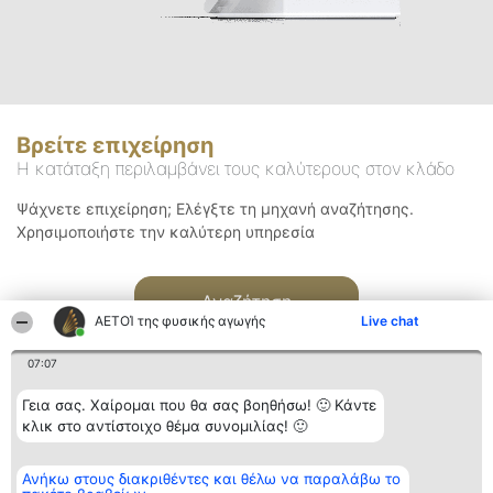
Βρείτε επιχείρηση
Η κατάταξη περιλαμβάνει τους καλύτερους στον κλάδο
Ψάχνετε επιχείρηση; Ελέγξτε τη μηχανή αναζήτησης.
Χρησιμοποιήστε την καλύτερη υπηρεσία
Αναζήτηση
ΑΕΤΟΊ της φυσικής αγωγής
Live chat
07:07
Γεια σας. Χαίρομαι που θα σας βοηθήσω! 🙂 Κάντε
κλικ στο αντίστοιχο θέμα συνομιλίας! 🙂
Διοργανωτής της
Κατάταξη
Επικοινωνία
Ανήκω στους διακριθέντες και θέλω να παραλάβω το
κατάταξης
Διακριθέντες
Επικοινωνία