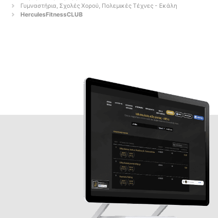
Γυμναστήρια, Σχολές Χορού, Πολεμικές Τέχνες - Εκάλη
HerculesFitnessCLUB