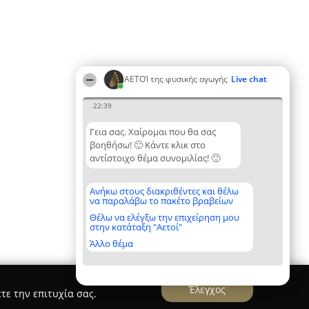
ΑΕΤΟΊ της φυσικής αγωγής
Live chat
22:39
Γεια σας. Χαίρομαι που θα σας
βοηθήσω! 🙂 Κάντε κλικ στο
αντίστοιχο θέμα συνομιλίας! 🙂
Ανήκω στους διακριθέντες και θέλω
να παραλάβω το πακέτο βραβείων
Θέλω να ελέγξω την επιχείρηση μου
στην κατάταξη "Αετοί"
Άλλο θέμα
Έλεγχος
τε την επιτυχία σας.