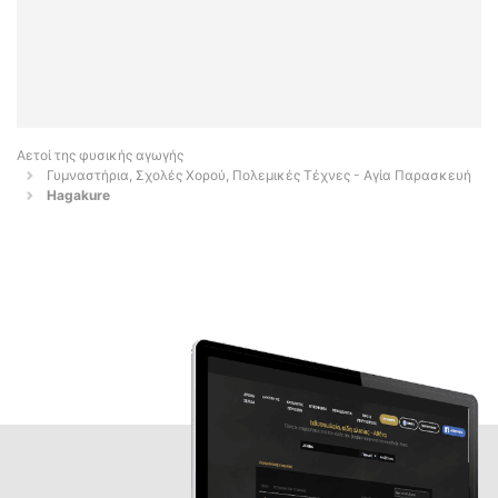
Αετοί της φυσικής αγωγής
Γυμναστήρια, Σχολές Χορού, Πολεμικές Τέχνες - Αγία Παρασκευή
Hagakure