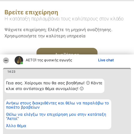
Βρείτε επιχείρηση
Η κατάταξη περιλαμβάνει τους καλύτερους στον κλάδο
Ψάχνετε επιχείρηση; Ελέγξτε τη μηχανή αναζήτησης.
Χρησιμοποιήστε την καλύτερη υπηρεσία
Αναζήτηση
ΑΕΤΟΊ της φυσικής αγωγής
Live chat
14:23
Γεια σας. Χαίρομαι που θα σας βοηθήσω! 🙂 Κάντε
κλικ στο αντίστοιχο θέμα συνομιλίας! 🙂
Διοργανωτής της
Κατάταξη
Επικοινωνία
Ανήκω στους διακριθέντες και θέλω να παραλάβω το
κατάταξης
Διακριθέντες
Επικοινωνία
πακέτο βραβείων
BEAUTIFUL COMPANY
Λίστα όλων
Μονοπρόσωπη ΙΚΕ
των
Θέλω να ελέγξω την επιχείρηση μου στην κατάταξη
ΤΗΛ. ΕΠΙΚΟΙΝΩΝΙΑΣ:
διακριθέντων
"Αετοί"
2104128019
Μεθοδολογία
Άλλο θέμα
email:
Όροι &
aetoi@beautifulcompany.co
προϋποθέσεις