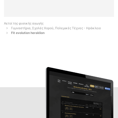
Αετοί της φυσικής αγωγής
Γυμναστήρια, Σχολές Χορού, Πολεμικές Τέχνες - Ηράκλειο
Fit evolution heraklion