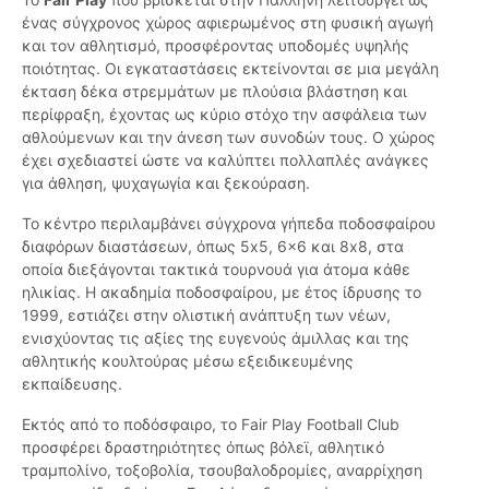
ένας σύγχρονος χώρος αφιερωμένος στη φυσική αγωγή
και τον αθλητισμό, προσφέροντας υποδομές υψηλής
ποιότητας. Οι εγκαταστάσεις εκτείνονται σε μια μεγάλη
έκταση δέκα στρεμμάτων με πλούσια βλάστηση και
περίφραξη, έχοντας ως κύριο στόχο την ασφάλεια των
αθλούμενων και την άνεση των συνοδών τους. Ο χώρος
έχει σχεδιαστεί ώστε να καλύπτει πολλαπλές ανάγκες
για άθληση, ψυχαγωγία και ξεκούραση.
Το κέντρο περιλαμβάνει σύγχρονα γήπεδα ποδοσφαίρου
διαφόρων διαστάσεων, όπως 5x5, 6x6 και 8x8, στα
οποία διεξάγονται τακτικά τουρνουά για άτομα κάθε
ηλικίας. Η ακαδημία ποδοσφαίρου, με έτος ίδρυσης το
1999, εστιάζει στην ολιστική ανάπτυξη των νέων,
ενισχύοντας τις αξίες της ευγενούς άμιλλας και της
αθλητικής κουλτούρας μέσω εξειδικευμένης
εκπαίδευσης.
Εκτός από το ποδόσφαιρο, το Fair Play Football Club
προσφέρει δραστηριότητες όπως βόλεϊ, αθλητικό
τραμπολίνο, τοξοβολία, τσουβαλοδρομίες, αναρρίχηση