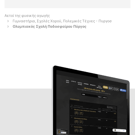
Αετοί της φυσικής αγωγής
Γυμναστήρια, Σχολές Χορού, Πολεμικές Τέχνες - Πυργοσ
Ολυμπιακός Σχολή Ποδοσφαίρου Πύργος