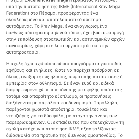
υπό την πιστοποίηση της IKMF (International Krav Maga
Federation) στο Πέραμα, προσφέροντας ένα
ολοκληρωμένο και αποτελεσματικό σύστημα
αυτοάμυνας. Το Krav Maga, ένα αναγνωρισμένο
διεθνώς σύστημα ισραηλινού τύπου, έχει βρει εφαρμογή
στην εκπαίδευση στρατιωτικών και αστυνομικών αρχών
παγκοσμίως, χάρη στη λειτουργικότητά του στην
αυτοπροστασία.
Η σχολή έχει σχεδιάσει ειδικά προγράμματα για παιδιά,
εφήβους και ενήλικες, ώστε να παρέχει πρόσβαση σε
όλους, ανεξαρτήτως ηλικίας, σωματικής κατάστασης ή
εμπειρίας στον αθλητισμό. Σε έναν ευρύ και ειδικά
διαμορφωμένο χώρο προπόνησης με υψηλής ποιότητας
τατάμι και απαραίτητο εξοπλισμό, οι προπονήσεις
διεξάγονται με ασφάλεια και δυναμισμό. Παράλληλα,
παρέχονται χωριστά αποδυτήρια, τουαλέτες και
ντουζιέρες για τα δύο φύλα, με στόχο την άνεση των
παρευρισκομένων. Οι εκπαιδευτές που στελεχώνουν τη
σχολή κατέχουν πιστοποίηση IKMF, εξασφαλίζοντας
διδασκαλία στα πρότυπα της διεθνούς ομοσπονδίας. Το