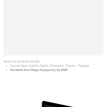
Αετοί της φυσικής αγωγής
Γυμναστήρια, Σχολές Χορού, Πολεμικές Τέχνες - Πέραμα
EXcellent Krav Maga Περάματος by IKMF