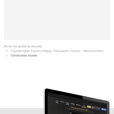
Αετοί της φυσικής αγωγής
Γυμναστήρια, Σχολές Χορού, Πολεμικές Τέχνες - Θεσσαλονίκη
Corefusion studio