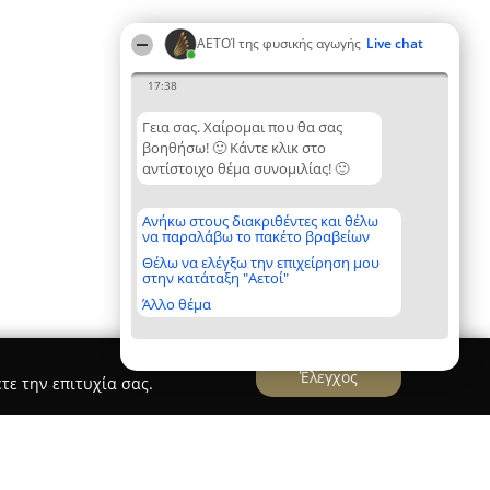
ΑΕΤΟΊ της φυσικής αγωγής
Live chat
17:38
Γεια σας. Χαίρομαι που θα σας
βοηθήσω! 🙂 Κάντε κλικ στο
αντίστοιχο θέμα συνομιλίας! 🙂
Ανήκω στους διακριθέντες και θέλω
να παραλάβω το πακέτο βραβείων
Θέλω να ελέγξω την επιχείρηση μου
στην κατάταξη "Αετοί"
Άλλο θέμα
Έλεγχος
τε την επιτυχία σας.