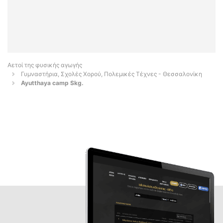
Αετοί της φυσικής αγωγής
Γυμναστήρια, Σχολές Χορού, Πολεμικές Τέχνες - Θεσσαλονίκη
Ayutthaya camp Skg.