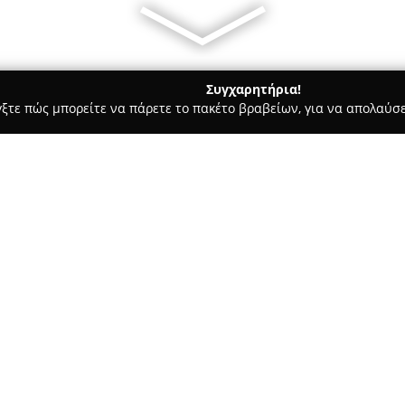
Συγχαρητήρια!
γξτε πώς μπορείτε να πάρετε το πακέτο βραβείων, για να απολαύσε
 Χορού, Πολεμικές Τέχνες - Αθήνα
Athens Lindy Hop
Σχετικά με την εταιρεία:
Η εταιρεία
Athens Lindy Hop
ι
swing χορευτική κουλτούρα στ
χορευτικές ομάδες του Λονδίν
Lindy Hop στην Ελλάδα, διαμόρ
Δείτε περισσότερα >>
κοινότητας χορού στη χώρα.
Το σχήμα προσφέρει πλούσιο ρε