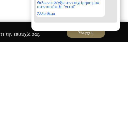
Θέλω να ελέγξω την επιχείρηση μου
στην κατάταξη "Αετοί"
Άλλο θέμα
Έλεγχος
τε την επιτυχία σας.
δρύθηκε το 2008, εισάγοντας την αυθεντική
ην Αθήνα, μετά από πολυετή δραστηριότητα με
ου. Ως από τις πρώτες παρουσίες στον χώρο του
φωσε τα θεμέλια για την εξέλιξη μιας ζωντανής
περτόριο χορών, όπως Lindy Hop, Authentic Jazz