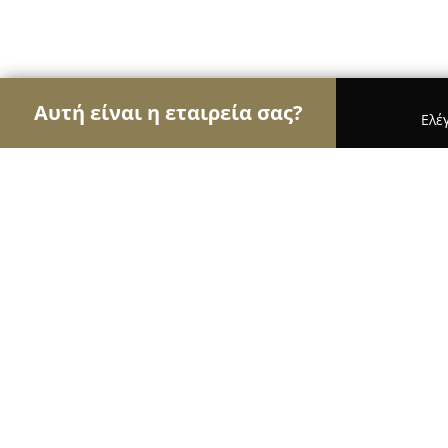
Αυτή είναι η εταιρεία σας?
Ελέ
Αετοί της φυσικής αγωγής
Γυμναστήρια, Σχολές
Athens Lindy Hop
9.6
(145)