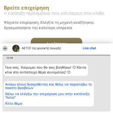
Βρείτε επιχείρηση
Η κατάταξη περιλαμβάνει τους καλύτερους στον κλάδο
Ψάχνετε επιχείρηση; Ελέγξτε τη μηχανή αναζήτησης.
Χρησιμοποιήστε την καλύτερη υπηρεσία
Αναζήτηση
ΑΕΤΟΊ της φυσικής αγωγής
Live chat
10:09
Γεια σας. Χαίρομαι που θα σας βοηθήσω! 🙂 Κάντε
κλικ στο αντίστοιχο θέμα συνομιλίας! 🙂
Διοργανωτής της
Κατάταξη
Επικοινωνία
Ανήκω στους διακριθέντες και θέλω να παραλάβω το
κατάταξης
Διακριθέντες
Επικοινωνία
πακέτο βραβείων
BEAUTIFUL COMPANY
Λίστα όλων
Μονοπρόσωπη ΙΚΕ
των
Θέλω να ελέγξω την επιχείρηση μου στην κατάταξη
ΤΗΛ. ΕΠΙΚΟΙΝΩΝΙΑΣ:
διακριθέντων
"Αετοί"
2104128019
Μεθοδολογία
Άλλο θέμα
email:
Όροι &
aetoi@beautifulcompany.co
προϋποθέσεις
ΠΟΛΙΤΙΚΗ