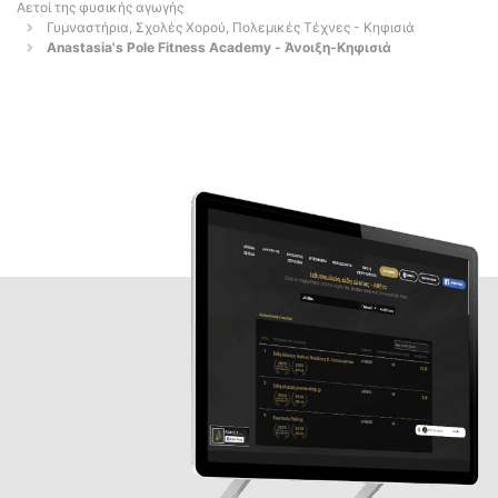
Αετοί της φυσικής αγωγής
Γυμναστήρια, Σχολές Χορού, Πολεμικές Τέχνες - Κηφισιά
Anastasia's Pole Fitness Academy - Άνοιξη-Κηφισιά