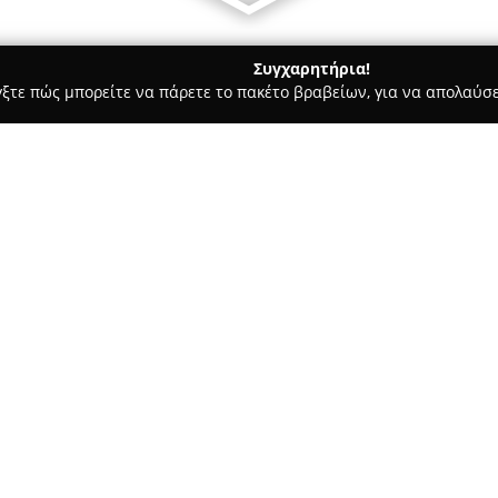
Συγχαρητήρια!
γξτε πώς μπορείτε να πάρετε το πακέτο βραβείων, για να απολαύσε
 Χορού, Πολεμικές Τέχνες - Νέα Σμύρνη
ΑΘΛΗΤΕΣ - A8LITES - 
Σχετικά με την εταιρεία:
Στη Νέα Σμύρνη λειτουργεί έ
με την ονομασία
Α8ΛΗΤΕΣ
, όπ
κίνηση συνδυάζονται αποτελεσ
στην ανάπτυξη της απόδοσης, 
Δείτε περισσότερα >>
προπόνησης. Προσφέρονται ολ
της φυσικής κατάστασης, την 
ενίσχυση της σωματικής δύνα
σε επαγγελματίες αθλητές.