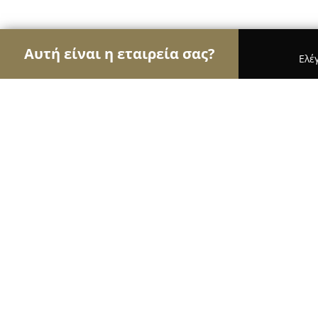
Αυτή είναι η εταιρεία σας?
Ελέ
Αετοί της φυσικής αγωγής
Γυμναστήρια, Σχολές
ΑΘΛΗΤΕΣ - A8LITES - Α8ΛΗΤΕΣ
9.8
(53)
Νέα Σμύρνη, Λεωφ. Ελ. Βενιζέλου 115