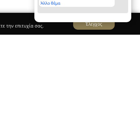
Άλλο θέμα
Έλεγχος
τε την επιτυχία σας.
Α8ΛΗΤΕΣ
νας premium χώρος άσκησης και αποκατάστασης
ου η επιστήμη και η εξειδικευμένη εμπειρία στην
ματικά. Η κύρια φιλοσοφία του επικεντρώνεται
καθώς και στην εξατομικευμένη προσέγγιση της
οκληρωμένα προγράμματα με στόχο τη βελτίωση
υποστήριξη της αποκατάστασης και την
μης, απευθυνόμενα τόσο σε αρχάριους όσο και