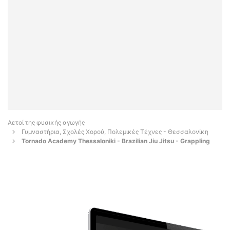
Αετοί της φυσικής αγωγής
Γυμναστήρια, Σχολές Χορού, Πολεμικές Τέχνες - Θεσσαλονίκη
Tornado Academy Thessaloniki - Brazilian Jiu Jitsu - Grappling