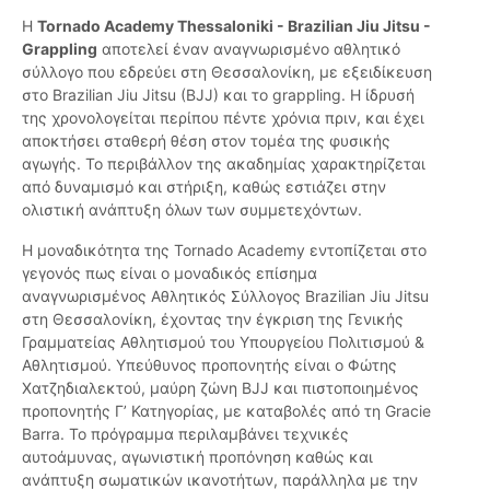
Η
Tornado Academy Thessaloniki - Brazilian Jiu Jitsu -
Grappling
αποτελεί έναν αναγνωρισμένο αθλητικό
σύλλογο που εδρεύει στη Θεσσαλονίκη, με εξειδίκευση
στο Brazilian Jiu Jitsu (BJJ) και το grappling. Η ίδρυσή
της χρονολογείται περίπου πέντε χρόνια πριν, και έχει
αποκτήσει σταθερή θέση στον τομέα της φυσικής
αγωγής. Το περιβάλλον της ακαδημίας χαρακτηρίζεται
από δυναμισμό και στήριξη, καθώς εστιάζει στην
ολιστική ανάπτυξη όλων των συμμετεχόντων.
Η μοναδικότητα της Tornado Academy εντοπίζεται στο
γεγονός πως είναι ο μοναδικός επίσημα
αναγνωρισμένος Αθλητικός Σύλλογος Brazilian Jiu Jitsu
στη Θεσσαλονίκη, έχοντας την έγκριση της Γενικής
Γραμματείας Αθλητισμού του Υπουργείου Πολιτισμού &
Αθλητισμού. Υπεύθυνος προπονητής είναι ο Φώτης
Χατζηδιαλεκτού, μαύρη ζώνη BJJ και πιστοποιημένος
προπονητής Γ’ Κατηγορίας, με καταβολές από τη Gracie
Barra. Το πρόγραμμα περιλαμβάνει τεχνικές
αυτοάμυνας, αγωνιστική προπόνηση καθώς και
ανάπτυξη σωματικών ικανοτήτων, παράλληλα με την