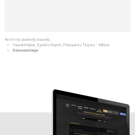
Αετοί της φυσικής αγωγής
Γυμναστήρια, Σχολές Χορού, Πολεμικές Τέχνες - Αθήνα
Danceonstage