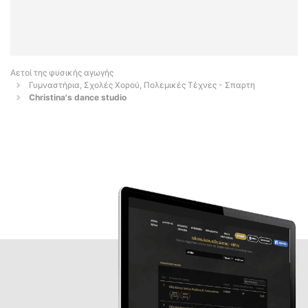
Αετοί της φυσικής αγωγής
Γυμναστήρια, Σχολές Χορού, Πολεμικές Τέχνες - Σπαρτη
Christina's dance studio