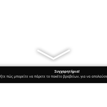
Συγχαρητήρια!
γξτε πώς μπορείτε να πάρετε το πακέτο βραβείων, για να απολαύσε
 Χορού, Πολεμικές Τέχνες - Λαρισα
ΑΣ ΔΙΑΣ Λάρισας/ A.C DIAS 