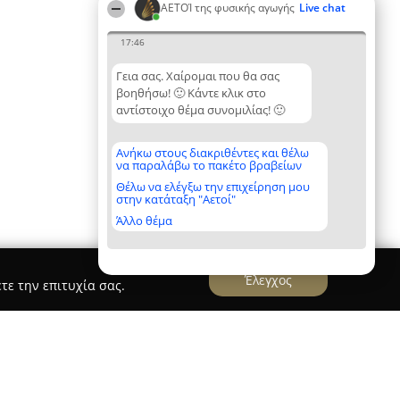
ΑΕΤΟΊ της φυσικής αγωγής
Live chat
17:46
Γεια σας. Χαίρομαι που θα σας
βοηθήσω! 🙂 Κάντε κλικ στο
αντίστοιχο θέμα συνομιλίας! 🙂
Ανήκω στους διακριθέντες και θέλω
να παραλάβω το πακέτο βραβείων
Θέλω να ελέγξω την επιχείρηση μου
στην κατάταξη "Αετοί"
Άλλο θέμα
Έλεγχος
τε την επιτυχία σας.
Larissas