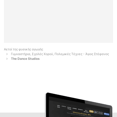
Αετοί της φυσικής αγωγής
Γυμναστήρια, Σχολές Χορού, Πολεμικές Τέχνες - Άγιος Στέφανος
The Dance Studios